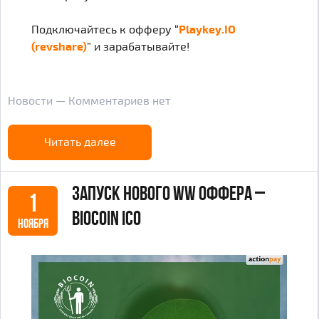
Подключайтесь к офферу “
Playkey.IO
(revshare)
” и зарабатывайте!
Новости — Комментариев нет
Читать далее
Запуск нового WW оффера –
1
BioСoin ICO
НОЯБРЯ