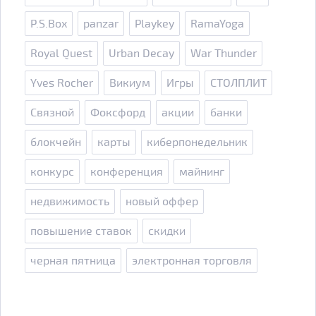
P.S.Box
panzar
Playkey
RamaYoga
Royal Quest
Urban Decay
War Thunder
Yves Rocher
Викиум
Игры
СТОЛПЛИТ
Связной
Фоксфорд
акции
банки
блокчейн
карты
киберпонедельник
конкурс
конференция
майнинг
недвижимость
новый оффер
повышение ставок
скидки
черная пятница
электронная торговля