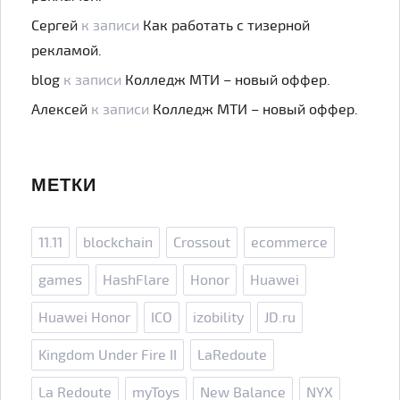
Сергей
к записи
Как работать с тизерной
рекламой.
blog
к записи
Колледж МТИ – новый оффер.
Алексей
к записи
Колледж МТИ – новый оффер.
МЕТКИ
11.11
blockchain
Crossout
ecommerce
games
HashFlare
Honor
Huawei
Huawei Honor
ICO
izobility
JD.ru
Kingdom Under Fire II
LaRedoute
La Redoute
myToys
New Balance
NYX