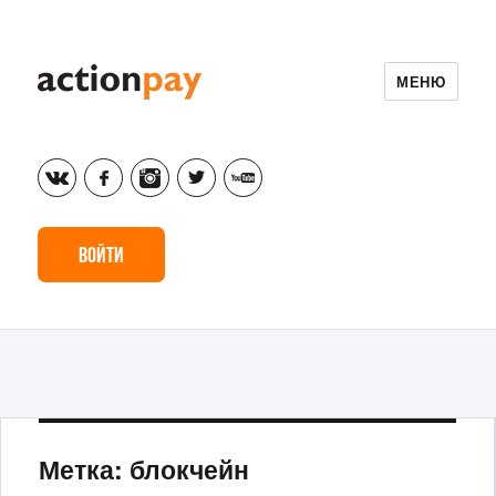
МЕНЮ
vk
fb
inst
tw
yt
Войти
Метка: блокчейн