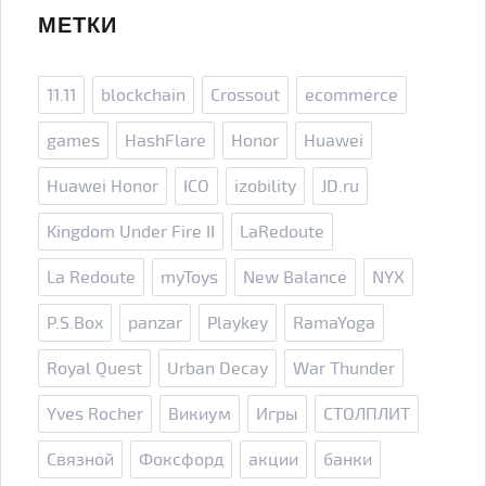
МЕТКИ
11.11
blockchain
Crossout
ecommerce
games
HashFlare
Honor
Huawei
Huawei Honor
ICO
izobility
JD.ru
Kingdom Under Fire II
LaRedoute
La Redoute
myToys
New Balance
NYX
P.S.Box
panzar
Playkey
RamaYoga
Royal Quest
Urban Decay
War Thunder
Yves Rocher
Викиум
Игры
СТОЛПЛИТ
Связной
Фоксфорд
акции
банки