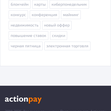
блокчейн
карты
киберпонедельник
конкурс
конференция
майнинг
недвижимость
новый оффер
повышение ставок
скидки
черная пятница
электронная торговля