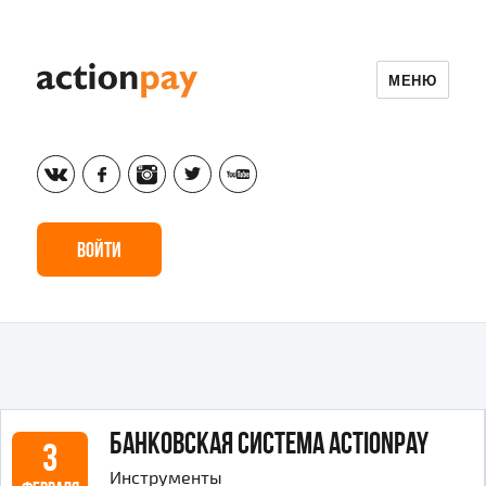
МЕНЮ
vk
fb
inst
tw
yt
Войти
Банковская система ActionPay
3
Инструменты