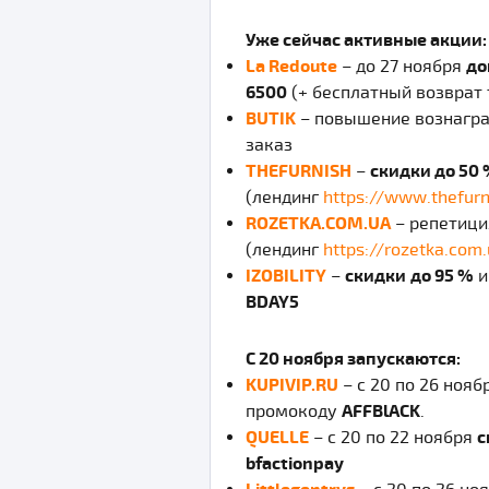
Уже сейчас активные акции:
La Redoute
– до 27 ноября
до
6500
(+ бесплатный возврат 
BUTIK
– повышение вознагра
заказ
THEFURNISH
–
скидки до 50
(лендинг
https://www.thefurn
ROZETKA.COM.UA
– репетици
(лендинг
https://rozetka.com
IZOBILITY
–
скидки
до 95 %
и
BDAY5
С 20 ноября запускаются:
KUPIVIP.RU
– с 20 по 26 нояб
промокоду
AFFBlACK
.
QUELLE
– с 20 по 22 ноября
с
bfactionpay