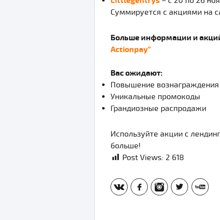
Littlegentrys
– с 20 по 26 но
Суммируется с акциями на с
Больше информации и акци
Actionpay”
Вас ожидают:
Повышение вознаграждения
Уникальные промокоды
Грандиозные распродажи
Используйте акции с лендин
больше!
Post Views:
2 618
vk
fb
inst
tw
yt