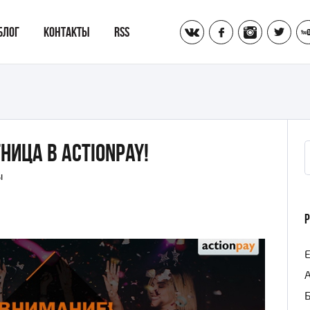
vk
fb
inst
tw
БЛОГ
КОНТАКТЫ
RSS
ница в Actionpay!
И
ы
E