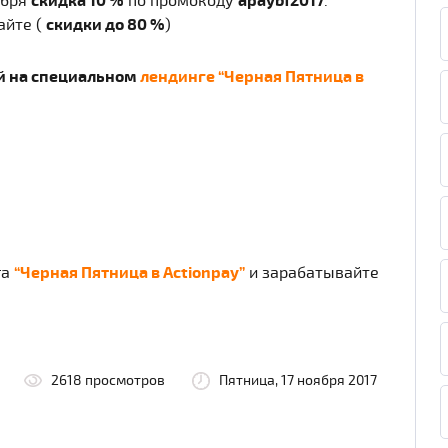
ября
скидка 10 %
по промокоду
apaybf2017
.
айте (
скидки до 80 %
)
й на специальном
лендинге “Черная Пятница в
га
“Черная Пятница в Actionpay”
и зарабатывайте
2618 просмотров
Пятница, 17 ноября 2017