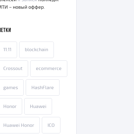
МТИ – новый оффер.
МЕТКИ
11.11
blockchain
Crossout
ecommerce
games
HashFlare
Honor
Huawei
Huawei Honor
ICO