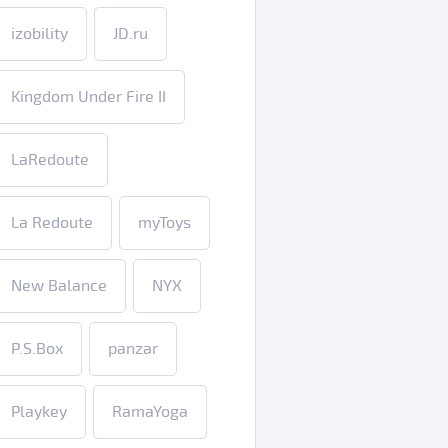
izobility
JD.ru
Kingdom Under Fire II
LaRedoute
La Redoute
myToys
New Balance
NYX
P.S.Box
panzar
Playkey
RamaYoga