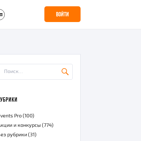
yt
Войти
скать:
ПОИСК
РУБРИКИ
vents Pro
(100)
Акции и конкурсы
(774)
Без рубрики
(31)