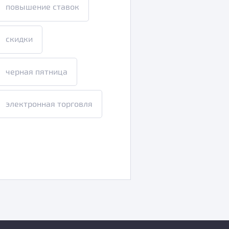
повышение ставок
скидки
черная пятница
электронная торговля