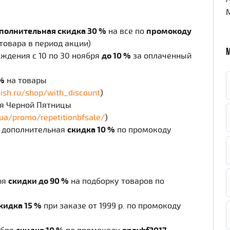
полнительная скидка 30 %
на все по
промокоду
товара в период акции)
ждения с 10 по 30 ноября
до 10 %
за оплаченный
 %
на товары
ish.ru/shop/with_discount
)
я Черной Пятницы
.ua/promo/repetitionbfsale/
)
 дополнительная
скидка 10 %
по промокоду
ря
скидки до 90 %
на подборку товаров по
кидка 15 %
при заказе от 1999 р. по промокоду