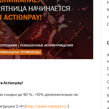
к
в Actionpay!
ря скидки до 90 %, +10% дополнительно по
b
игрушки 2=4! (
http://www.mytoys.ru/
)