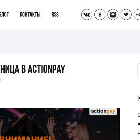
vk
fb
inst
tw
БЛОГ
КОНТАКТЫ
RSS
ница в Actionpay
И
ы
E