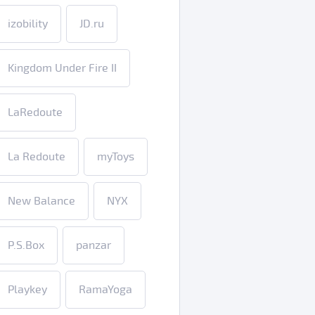
izobility
JD.ru
Kingdom Under Fire II
LaRedoute
La Redoute
myToys
New Balance
NYX
P.S.Box
panzar
Playkey
RamaYoga