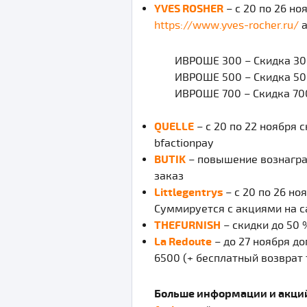
YVES ROSHER
– с 20 по 26 но
https://www.yves-rocher.ru/
а
ИВРОШЕ 300 – Скидка 300 
ИВРОШЕ 500 – Скидка 500
ИВРОШЕ 700 – Скидка 700
QUELLE
– с 20 по 22 ноября с
bfactionpay
BUTIK
– повышение вознаграж
заказ
Littlegentrys
– с 20 по 26 но
Суммируется с акциями на са
THEFURNISH
– скидки до 50 
La Redoute
– до 27 ноября д
6500 (+ бесплатный возврат 
Больше информации и акций