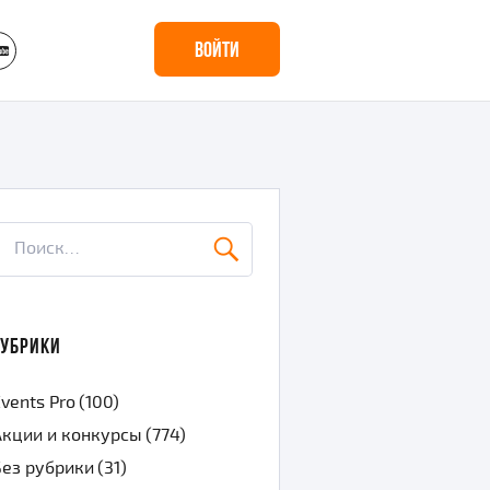
yt
Войти
скать:
ПОИСК
РУБРИКИ
vents Pro
(100)
Акции и конкурсы
(774)
Без рубрики
(31)