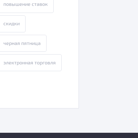
повышение ставок
скидки
черная пятница
электронная торговля