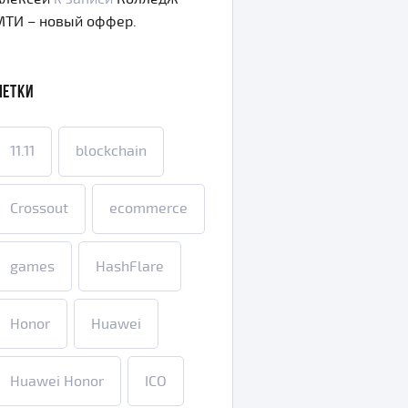
МТИ – новый оффер.
МЕТКИ
11.11
blockchain
Crossout
ecommerce
games
HashFlare
Honor
Huawei
Huawei Honor
ICO