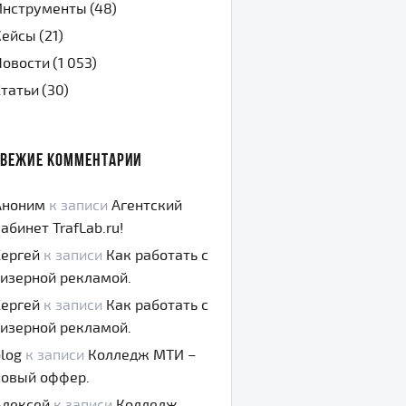
Инструменты
(48)
Кейсы
(21)
Новости
(1 053)
Статьи
(30)
СВЕЖИЕ КОММЕНТАРИИ
Аноним
к записи
Агентский
абинет TrafLab.ru!
Сергей
к записи
Как работать с
тизерной рекламой.
Сергей
к записи
Как работать с
тизерной рекламой.
log
к записи
Колледж МТИ –
новый оффер.
Алексей
к записи
Колледж