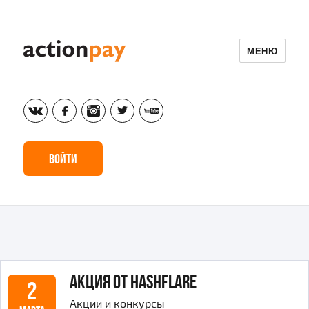
МЕНЮ
vk
fb
inst
tw
yt
Войти
Акция от HashFlare
2
Акции и конкурсы