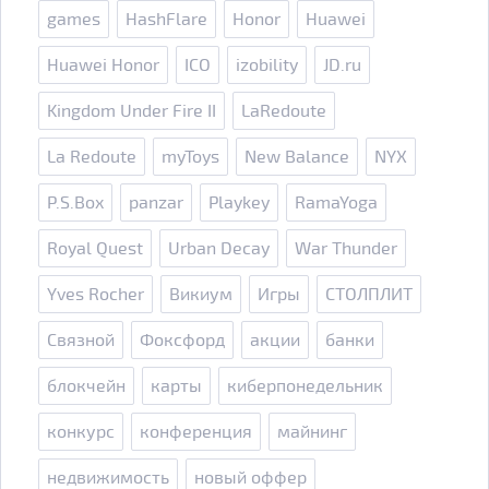
games
HashFlare
Honor
Huawei
Huawei Honor
ICO
izobility
JD.ru
Kingdom Under Fire II
LaRedoute
La Redoute
myToys
New Balance
NYX
P.S.Box
panzar
Playkey
RamaYoga
Royal Quest
Urban Decay
War Thunder
Yves Rocher
Викиум
Игры
СТОЛПЛИТ
Связной
Фоксфорд
акции
банки
блокчейн
карты
киберпонедельник
конкурс
конференция
майнинг
недвижимость
новый оффер