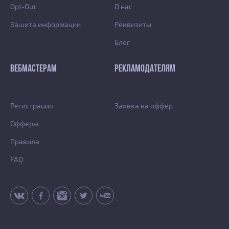
Opt-Out
О нас
Защита информации
Реквизиты
Блог
ВЕБМАСТЕРАМ
РЕКЛАМОДАТЕЛЯМ
Регистрация
Заявка на оффер
Офферы
Правила
FAQ
vk
fb
inst
tw
yt