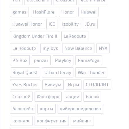
games
HashFlare
Honor
Huawei
Huawei Honor
ICO
izobility
JD.ru
Kingdom Under Fire II
LaRedoute
La Redoute
myToys
New Balance
NYX
P.S.Box
panzar
Playkey
RamaYoga
Royal Quest
Urban Decay
War Thunder
Yves Rocher
Викиум
Игры
СТОЛПЛИТ
Связной
Фоксфорд
акции
банки
блокчейн
карты
киберпонедельник
конкурс
конференция
майнинг