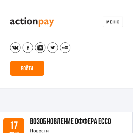
МЕНЮ
vk
fb
inst
tw
yt
Войти
Возобновление оффера ECCO
17
Новости