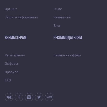
Opt-Out
О нас
Защита информации
Реквизиты
Блог
ВЕБМАСТЕРАМ
РЕКЛАМОДАТЕЛЯМ
Регистрация
Заявка на оффер
Офферы
Правила
FAQ
vk
fb
inst
tw
yt